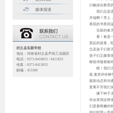
们畅游在教育
媒体报道
我们总是选择
开端啊？早上
香苑的书香四
实新的春天是
看！春是一抹
晨起的孩童，
封丘县实新学校
怎及孩子们那
地址：河南省封丘县尹岗工业园区
孩子们正颜畏
电话：0373-8410833 / 8411833
柳笛伴随着银
传真：0373-8413833
瞧！我们洁静
邮编：453300
面:素质评价
最新动态和沟
更离不开我们
播下种子才能
你会发现这将
们是最稚嫩的
岗位时我一直