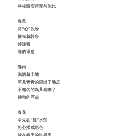
将校园变得无与伦比
春风
将“心”吹绿
摇曳着枝条
传递着
春的讯息
春雨
滋润着土地
草儿青青的突出了地皮
不知名的鸟儿奏响了
律动的序曲
春花
争先在“源”水旁
将心揉成彩色
放在春天的世界里